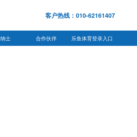
客户热线：010-62161407
贤纳士
合作伙伴
乐鱼体育登录入口