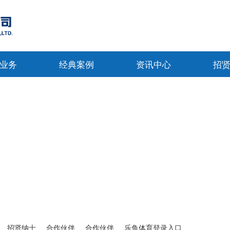
业务
经典案例
资讯中心
招
招贤纳士
合作伙伴
合作伙伴
乐鱼体育登录入口