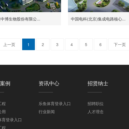
中博生物股份有限公...
中国电科(北京)集成电路核心...
上一页
1
2
3
4
5
6
下一页
案例
资讯中心
招贤纳士
工程
乐鱼体育登录入口
招聘职位
公用
行业新闻
人才理念
体育登录入口
工程