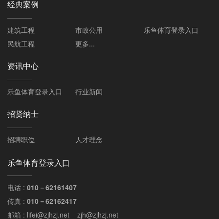
经典案例
建筑工程
市政公用
乐鱼体育登录入口
民航工程
更多...
资讯中心
乐鱼体育登录入口
行业新闻
招贤纳士
招聘职位
人才理念
乐鱼体育登录入口
电话 :
010－62161407
传真 :
010－62162417
邮箱 : lifei@zjhzj.net zjh@zjhzj.net