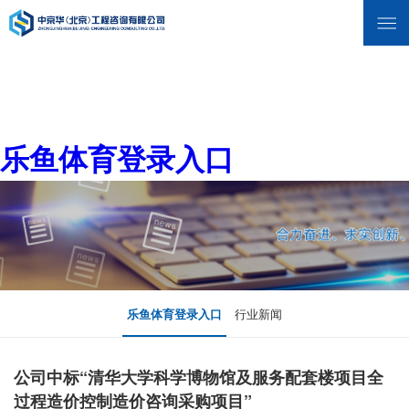
乐鱼体育登录入口
乐鱼体育登录入口
行业新闻
公司中标“清华大学科学博物馆及服务配套楼项目全
过程造价控制造价咨询采购项目”