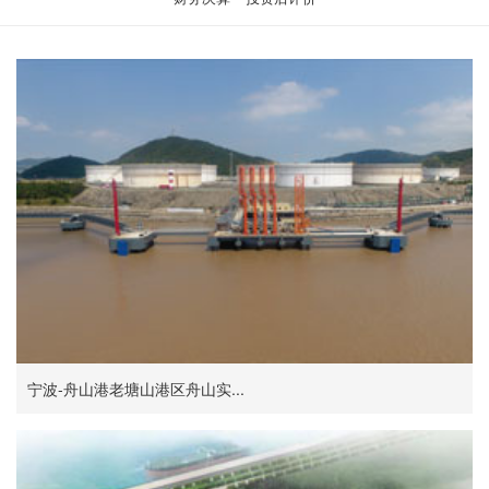
宁波-舟山港老塘山港区舟山实...