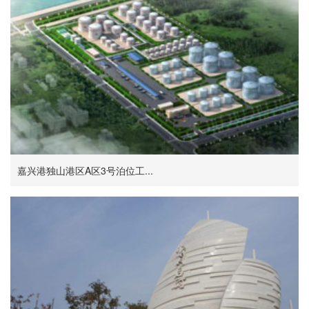
嘉兴港独山港区A区3号泊位工...