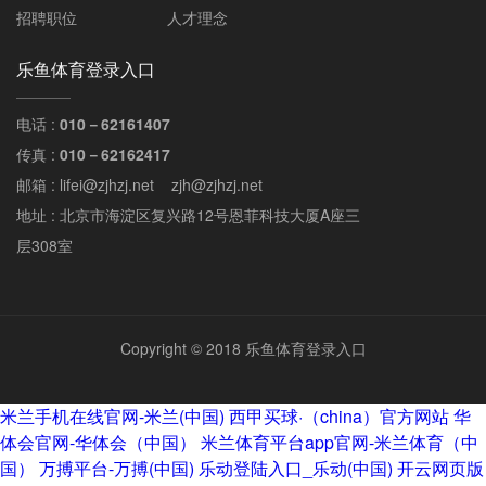
招聘职位
人才理念
乐鱼体育登录入口
电话 :
010－62161407
传真 :
010－62162417
邮箱 : lifei@zjhzj.net zjh@zjhzj.net
地址 : 北京市海淀区复兴路12号恩菲科技大厦A座三
层308室
Copyright © 2018 乐鱼体育登录入口
米兰手机在线官网-米兰(中国)
西甲买球·（china）官方网站
华
体会官网-华体会（中国）
米兰体育平台app官网-米兰体育（中
国）
万搏平台-万搏(中国)
乐动登陆入口_乐动(中国)
开云网页版