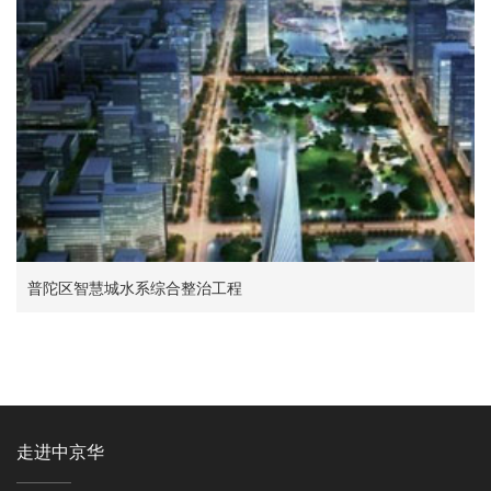
普陀区智慧城水系综合整治工程
走进中京华