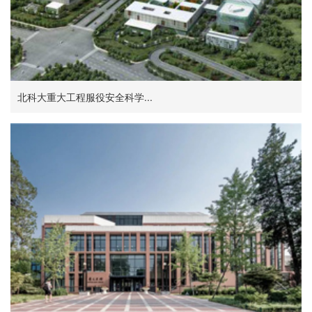
北科大重大工程服役安全科学...