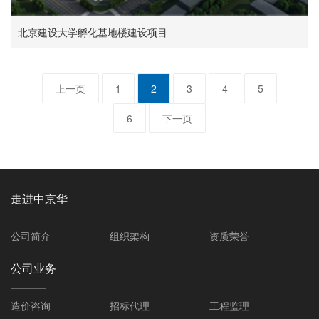
北京建设大学孵化基地楼建设项目
上一页
1
2
3
4
5
6
下一页
走进中京华
公司简介
组织架构
资质荣誉
公司业务
造价咨询
招标代理
工程监理