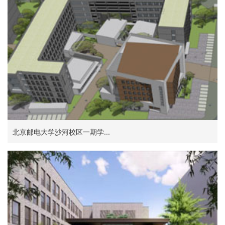
北京邮电大学沙河校区一期学...