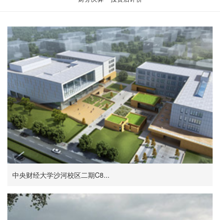
中央财经大学沙河校区二期C8...