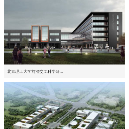
北京理工大学前沿交叉科学研...