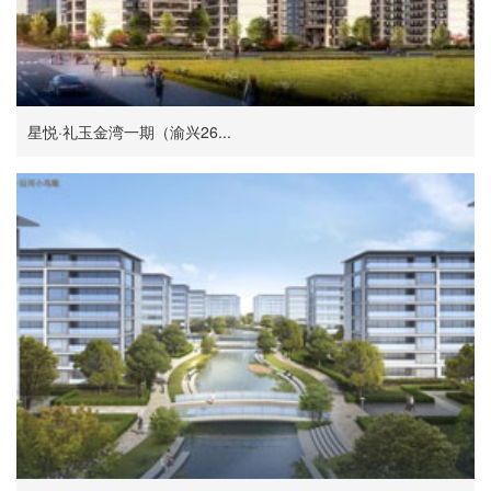
星悦·礼玉金湾一期（渝兴26...