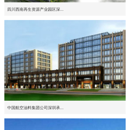
四川西南再生资源产业园区深...
中国航空油料集团公司深圳承...