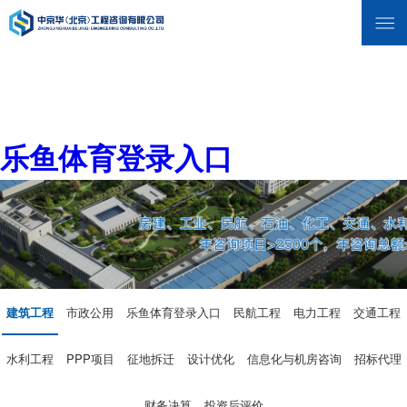
乐鱼体育登录入口
建筑工程
市政公用
乐鱼体育登录入口
民航工程
电力工程
交通工程
水利工程
PPP项目
征地拆迁
设计优化
信息化与机房咨询
招标代理
财务决算
投资后评价