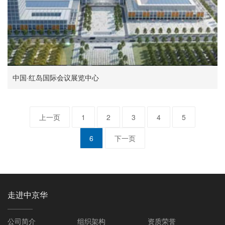
中国·红岛国际会议展览中心
上一页
1
2
3
4
5
6
下一页
走进中京华
公司简介
组织架构
资质荣誉