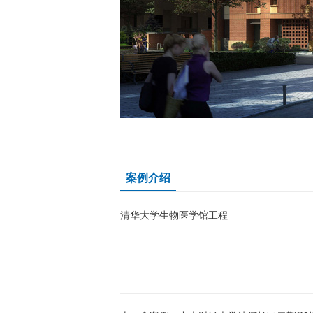
案例介绍
清华大学生物医学馆工程