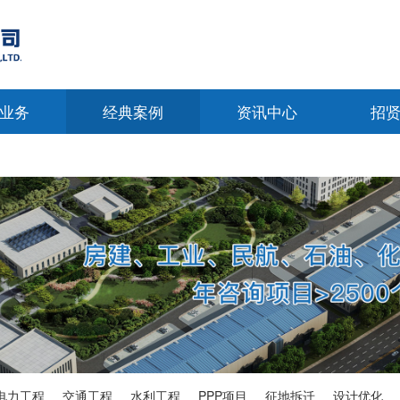
业务
经典案例
资讯中心
招
电力工程
交通工程
水利工程
PPP项目
征地拆迁
设计优化