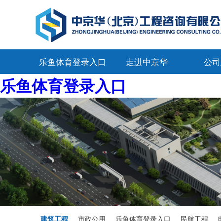
乐鱼体育登录入口
走进中京华
公司
乐鱼体育登录入口
建筑工程
市政公用
乐鱼体育登录入口
民航工程